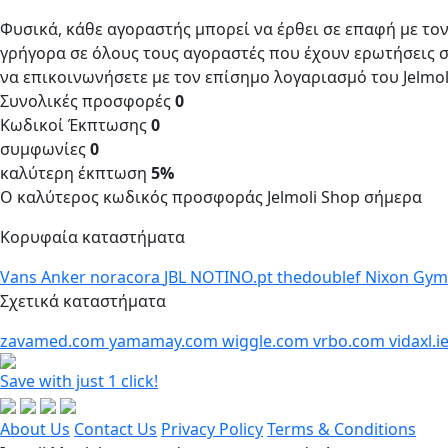
Φυσικά, κάθε αγοραστής μπορεί να έρθει σε επαφή με τον
γρήγορα σε όλους τους αγοραστές που έχουν ερωτήσεις σ
να επικοινωνήσετε με τον επίσημο λογαριασμό του Jelmo
Συνολικές προσφορές
0
Κωδικοί Έκπτωσης
0
συμφωνίες
0
καλύτερη έκπτωση
5%
Ο καλύτερος κωδικός προσφοράς Jelmoli Shop σήμερα
Κορυφαία καταστήματα
Vans
Anker
noracora
JBL
NOTINO.pt
thedoublef
Nixon
Gym
Σχετικά καταστήματα
zavamed.com
yamamay.com
wiggle.com
vrbo.com
vidaxl.i
Save with just 1 click!
About Us
Contact Us
Privacy Policy
Terms & Conditions