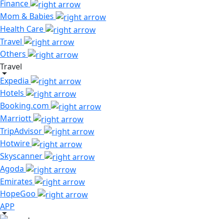
Finance
Mom & Babies
Health Care
Travel
Others
Travel
Expedia
Hotels
Booking.com
Marriott
TripAdvisor
Hotwire
Skyscanner
Agoda
Emirates
HopeGoo
APP