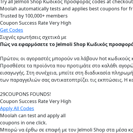
Try all
Jelmoli Shop Κωδικός προσφοράς
codes at checkout 
Moolah automatically tests and applies best coupons for fr
Trusted by
100,000+
members
Coupon Success Rate Very High
Get Codes
Συχνές ερωτήσεις σχετικά με
Πώς να εφαρμόσετε το Jelmoli Shop Κωδικός προσφορ
Πρώτον, οι αγοραστές μπορούν να λάβουν hot κωδικούς κ
Προσθέστε τα προϊόντα που προτιμάτε στο καλάθι αγορών
εισαγωγής. Στη συνέχεια, μπείτε στη διαδικασία πληρωμ
των παραγγελιών σας αντικατοπτρίζει τις εκπτώσεις. Η 
29
COUPONS FOUNDS!
Coupon Success Rate
Very High
Apply All Codes
Moolah can test and apply all
coupons in one click.
Μπορώ να έρθω σε επαφή με τον Jelmoli Shop στα μέσα 